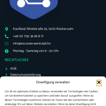
Kaufland, Rötelstraße 35, 74172 Neckarsulm
+49 (0) 7132 36 99 8 77
info@escooterwerkstatt.hn
Montag - Samstag von 9 - 20 Uhr
RECHTLICHES
AGB
Datenschutzerklärung
Impressum
Einwilligung verwalten
Cookie Richtlinien (EU)
Um dir ein optimales Erlebnis zu bieten, verwenden wir Technologien wie Cookies,
TECWERKSTATT
um Geräteinformationen zu speichern und/oder darauf zuzugreifen. Wenn du
diesen Technologien zustimmst, können wir Daten wie das Surfverhalten oder
Handywerkstatt
eindeutige IDs auf dieser Website verarbeiten. Wenn du deine Einwillligung nicht